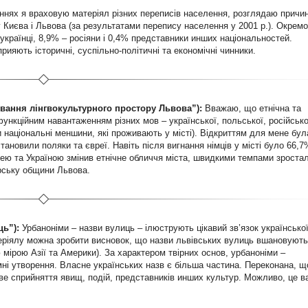
нях я враховую матеріял різних переписів населення, розглядаю причи
у Києва і Львова (за результатами перепису населення у 2001 р.). Окрем
українці, 8,9% – росіяни і 0,4% представники инших національностей.
рияють історичні, суспільно-політичні та економічні чинники.
вання лінгвокультурного простору Львова”):
Вважаю, що етнічна та
ункційним навантаженням різних мов – української, польської, російсько
и національні меншини, які проживають у місті). Відкриттям для мене бул
новили поляки та євреї. Навіть після вигнання німців у місті було 66,7
ю та Україною змінив етнічне обличчя міста, швидкими темпами зроста
арську общини Львова.
ь”):
Урбаноніми – назви вулиць – ілюструють цікавий зв’язок українсько
теріялу можна зробити висновок, що назви львівських вулиць вшановують
мірою Азії та Америки). За характером твірних основ, урбаноніми –
імні утворення. Власне українських назв є більша частина. Переконана, щ
ве сприйняття явищ, подій, представників инших культур. Можливо, це 