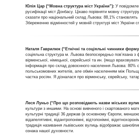
Юлія Цар (“Мовна структура міст України”):
У повідомлен
русифікації міст Донбасу. Цікаво порівняти мовну структур
сказати про національний склад Львова: 88,1% становлять 
Збереженню відмінностей у мовній структурі міст України сп
Наталя Гаврилюк (“Етнічні та соціяльні чинники форму
соціяльна структура м. Львова безпосередньо пов’язана з ф
вірменської, німецької, єврейської та ин. (якщо враховуват
інформація про склад довоєнного населення Львова: 80% ста
польськомовних жителів, але обмін населенням між Польще
частка росіян. Я дізналася про вірменську, єврейську, тат
Леся Луньо (“Про що розповідають назви міських вулиц
культури з иншими. На основі вивченого і скартованого ма
культурні традиції 36 держав (в основному Європи, меншою 
відапелятивні, відантропонімні, відтопонімні, відетнохорон
традиція називання львівських вулиць відображає шанобли
ознака нашої духовности.