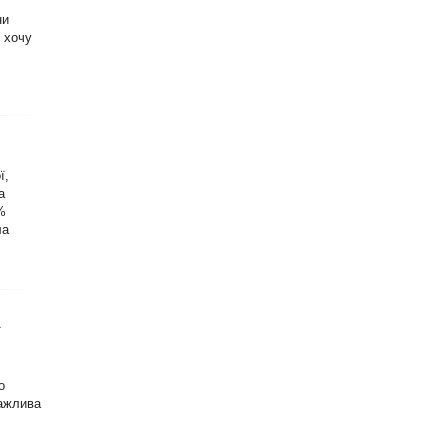
ни
о хочу
ї,
а
%
ла
ї
о
важлива