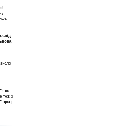
ий
их
може
Досвід
Львова
авколо
їх на
е теж з
ї праці