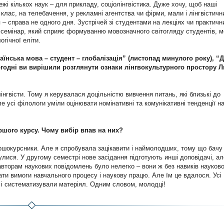
жі кількох наук – для прикладу, соціолінгвістика. Дуже хочу, щоб наші
 клас, на телебачення, у рекламні агентства чи фірми, мали і лінгвістичн
 – справа не одного дня. Зустрічей зі студентами на лекціях чи практичн
семінар, який сприяє формуванню мовозначного світогляду студентів, 
гічної еліти.
аїнська мова – студент – глобалізація” (листопад минулого року), “
сьогодні ви вирішили розглянути ознаки лінгвокультурного простору 
нгвісти. Тому я керувалася доцільністю вивчення питань, які близькі до
ле усі філологи уміли оцінювати номінативні та комунікативні тенденції н
ршого курсу. Чому вибір впав на них?
ршокурсники. Але я спробувала зацікавити і наймолодших, тому що бачу 
улися. У другому семестрі нове засідання підготують инші доповідачі, ал
авторам наукових повідомлень було нелегко – вони ж без навиків науково
ати вимоги навчального процесу і наукову працю. Але їм це вдалося. Усі
и і систематизували матеріял. Одним словом, молодці!