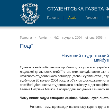
СТУДЕНТСЬКА ГАЗЕТА Ф
Головна
Архів
Галерея
Р
Головна
›
Архів
›
№2 – грудень 2004 – січень 2005
›
Події
Науковий студентський
майбутн
Однією із найглобальніших проблем для сучасного українсь
людської діяльности, який її стан, яких заходів варто вжит
наукового студентського семінару „Мова і суспільство”, ст
відбулося 20 грудня 2004 року, а об’єктом дослідження ста
постійної діяльности студентського семінару є доктор філ
Галина Петрівна Мацюк. Напередодні засідання семінару пан
Чому виник задум створити семінар “Мова і суспільств
Напевно тому, що завжди на кожному курсі є група ст