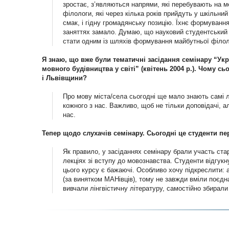
зростає, з’являються напрями, які перебувають на ме
філологи, які через кілька років прийдуть у шкільний
смак, і гідну громадянську позицію. Їхнє формування
заняттях замало. Думаю, що науковий студентський 
стати одним із шляхів формування майбутньої філоло
Я знаю, що вже були тематичні засідання семінару “Укр
мовного будівництва у світі” (квітень 2004 р.). Чому 
і Львівщини?
Про мову міста/села сьогодні ще мало знають самі лі
кожного з нас. Важливо, щоб не тільки доповідачі, а
нас.
Тепер щодо слухачів семінару. Сьогодні це студенти пе
Як правило, у засіданнях семінару брали участь ста
лекціях зі вступу до мовознавства. Студенти відгукн
цього курсу є бажаючі. Особливо хочу підкреслити: 
(за винятком МАНівців), тому не завжди вміли поєдн
вивчали лінгвістичну літературу, самостійно збирал