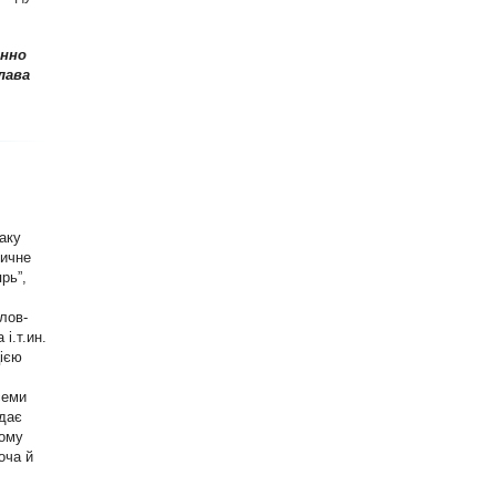
інно
лава
аку
тичне
рь”,
лов-
і.т.ин.
цією
семи
идає
Тому
оча й