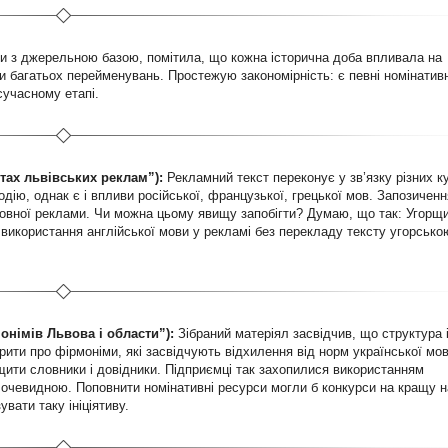
 з джерельною базою, помітила, що кожна історична доба впливала на
 багатьох перейменувань. Простежую закономірність: є певні номінативн
сучасному етапі.
стах львівських реклам”):
Рекламний текст переконує у зв’язку різних к
ію, однак є і впливи російської, французької, грецької мов. Запозиченн
овної реклами. Чи можна цьому явищу запобігти? Думаю, що так: Угорщ
використання англійської мови у рекламі без перекладу тексту угорсько
онімів Львова і области”):
Зібраний матеріял засвідчив, що структура 
ити про фірмоніми, які засвідчують відхилення від норм української мов
щити словники і довідники. Підприємці так захопилися використанням
є очевидною. Поповнити номінативні ресурси могли б конкурси на кращу 
вати таку ініціятиву.