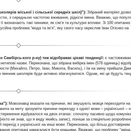
колярів міської і сільської середніх шкіл)”):
Зібраний матеріял дозв
істю, з середньою частотою вживання, рідкісні імена. Вважаю, що попул
її визначають такі чинники, як сім’я та культурні впливи. Зі 100 опитаних
сійна проблема “мода та ім’я”, яку свого часу окреслив Іван Огієнко на
 Самбірсь-кого р-ну) теж відображає цікаві тенденції:
є частовживан
і нетипові назви. Переконана, що зібрана вибірка імен (578 одиниць) відо
ности (Михайло, Петро, Іван, Микола, Василь), і їм на зміну прийшли Дми
 іменник школярів буде активно збагачуватися. Однак, які це будуть тенд
а”):
Мовознавці вказали на причини, які змушують мовця переходити на
авила за мету зрозуміти причини переходу з однієї мови – української – 
остереження відбувалося на двох етапах: спочатку пасивно щодо комуніка
у (ніхто не знав, що я веду якийсь запис), пізніше за спеціяльно розробле
й перехід з української на инші мови. Переконана, що більш достовірним
ування опитувані намагалися бути кращими. Вважаю, що проблему “зміна