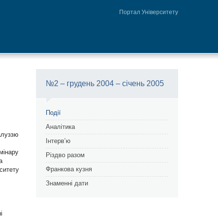
Портал Університету
№2 – грудень 2004 – січень 2005
Події
Аналітика
алуззю
Інтерв’ю
емінару
Різдво разом
а
Франкова кузня
рситету
Знаменні дати
і