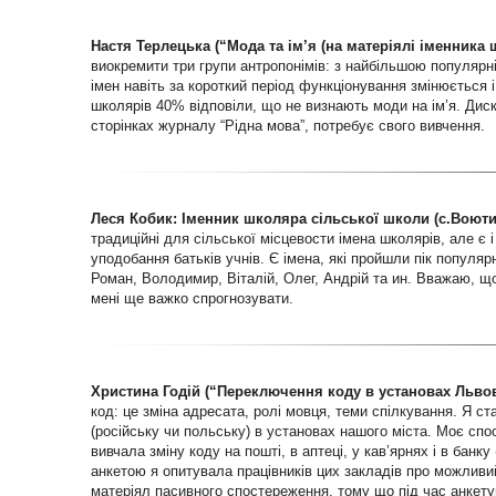
Настя Терлецька (“Мода та ім’я (на матеріялі іменника ш
виокремити три групи антропонімів: з найбільшою популярн
імен навіть за короткий період функціонування змінюється і 
школярів 40% відповіли, що не визнають моди на ім’я. Диску
сторінках журналу “Рідна мова”, потребує свого вивчення.
Леся Кобик: Іменник школяра сільської школи (с.Воютин
традиційні для сільської місцевости імена школярів, але є 
уподобання батьків учнів. Є імена, які пройшли пік популяр
Роман, Володимир, Віталій, Олег, Андрій та ин. Вважаю, що
мені ще важко спрогнозувати.
Христина Годій (“Переключення коду в установах Львов
код: це зміна адресата, ролі мовця, теми спілкування. Я ст
(російську чи польську) в установах нашого міста. Моє сп
вивчала зміну коду на пошті, в аптеці, у кав’ярнях і в банк
анкетою я опитувала працівників цих закладів про можливи
матеріял пасивного спостереження, тому що під час анкет