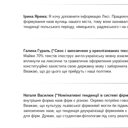
Ірина Ярема:
Я хочу доповнити інформацію Лесі. Працюючи
формування назв вулиць нашого міста, тому вони зазнавали
тенденції польського періоду, німецького, радянського і на 
Галина Гураль (“Своє і запозичене у креолізованих тек
Майже 70% текстів ілюструє англо-українську мовну взаємод
вплинули на лексичне та граматичне оформлення україном
конституційно захистила свою державну мову і заборонила 
Вважаю, що до цього ще прийдуть і наші політики.
Наталя Василюк (“Номінативні тенденції в системі фірм
внутрішня форма назв фірм є різною. Окремо потрібно говор
Вважаю, що культуру львівської фірмонімії могли би підви
запозичених назв, що тенденція деукраїнізації фірмонімів 
для фірм. Думаю, що студентам-філологам під силу реалізу