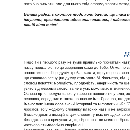
потрібно вивчати, але для цього слід сформулювати методик
Велика радість охоплює тоді, коли бачиш, що така п
існувати, організовано вдосконалюватись, і найголов
нашій alma mater!
Д
Якщо Ти з першого разу не зумів правильно прочитати назв
назву невдалою, то це звернення саме до Тебе. Отже, погл
навантаження. Передусім треба сказати, що утворена вона із
що означало весну (на думку етимолога М. Фасмера, від цьо
словом поняття: молодість, плодючість, енергійність та ще
узято від лексеми слово, та не в усіх можливих її значення
Основа яр- є продуктивною у творенні певного типу слів, з
основою, серед них є також поганське ім’я Ярослав, що досл
Іменослов: імена слов’янські історичні та міфологічні.-К.: 
ярослов, то у жодному словнику власних назв її не зафікс
близько десяти позицій із цим словом, у всіх випадках вон
безпідставно є припускати , що Ярослов –це мало не Яросла
частково етимологічно споріднені.