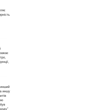
оляє
ярність
і
бражає
тро,
енції,
 инший
на иншу
нтів
ною
 був
 коду”