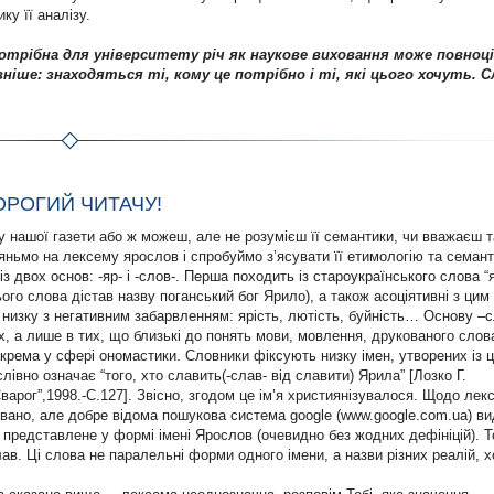
у її аналізу.
отрібна для університету річ як наукове виховання може повноц
ніше: знаходяться ті, кому це потрібно і ті, які цього хочуть. С
ОРОГИЙ ЧИТАЧУ!
у нашої газети або ж можеш, але не розумієш її семантики, чи вважаєш т
яньмо на лексему ярослов і спробуймо з’ясувати її етимологію та семан
 двох основ: -яр- і -слов-. Перша походить із староукраїнського слова “я
го слова дістав назву поганський бог Ярило), а також асоціятивні з цим
 низку з негативним забарвленням: ярість, лютість, буйність… Основу –с
х, а лише в тих, що близькі до понять мови, мовлення, друкованого слова 
окрема у сфері ономастики. Словники фіксують низку імен, утворених із 
івно означає “того, хто славить(-слав- від славити) Ярила” [Лозко Г.
“Сварог”,1998.-С.127]. Звісно, згодом це ім’я християнізувалося. Щодо лек
овано, але добре відома пошукова система google (www.google.com.ua) в
о представлене у формі імені Ярослов (очевидно без жодних дефініцій). 
в. Ці слова не паралельні форми одного імени, а назви різних реалій, х