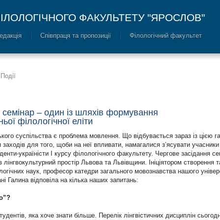
ІЛОЛОГІЧНОГО ФАКУЛЬТЕТУ "ЯРОСЛОВ"
едакція
Співпраця та пропозиції
Філологічний факультет
Події
 семінар – один із шляхів формування
ьої філологічної еліти
кого суспільства є проблема мовлення. Що відбувається зараз із цією г
и заходів для того, щоби на неї впливати, намагалися з’ясувати учасники
уденти-україністи І курсу філологічного факультету. Чергове засідання с
в лінгвокультурний простір Львова та Львівщини. Ініціятором створення т
ологічних наук, професор катедри загального мовознавства нашого уніве
і Галина відповіла на кілька наших запитань:
о”?
удентів, яка хоче знати більше. Перелік лінгвістичних дисциплін сьогодн